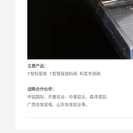
主要产品：
Y型料浆阀 Y型管接放料阀 料浆专用阀
战略合作伙伴：
中铝国际、开曼铝业、中美铝业、森泽煤铝、
广西信发铝电、山东信发铝业等。