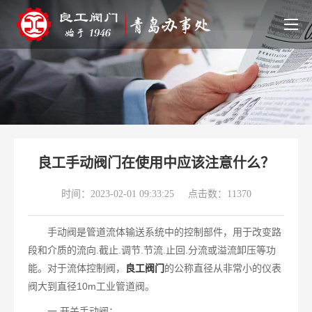
良工手动阀门在使用中应该注意什么？
时间：2023-02-01 09:33:25
点击数：11370
手动阀是管道流体输送系统中的控制部件，用于改变路
段和介质的流向.截止.调节.节流.止回.分流或溢流卸压等功
能。对于流体控制阀，
良工阀门
的公称直径从非常小的仪表
阀大到直径10m工业管道阀。
一.开关手动阀：